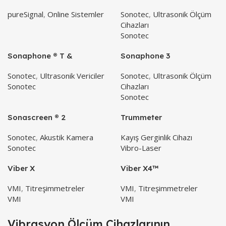
pureSignal
,
Online Sistemler
Sonotec
,
Ultrasonik Ölçüm
Cihazları
Sonotec
Sonaphone ® T &
Sonaphone 3
Sonosphere
Sonotec
,
Ultrasonik Vericiler
Sonotec
,
Ultrasonik Ölçüm
Sonotec
Cihazları
Sonotec
Sonascreen ® 2
Trummeter
Sonotec
,
Akustik Kamera
Kayış Gerginlik Cihazı
Sonotec
Vibro-Laser
Viber X
Viber X4™
VMI
,
Titreşimmetreler
VMI
,
Titreşimmetreler
VMI
VMI
Vibrasyon Ölçüm Cihazlarının