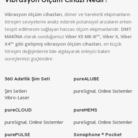
Vibrasyon ölçüm cihazları
, döner ve hareketli ekipmanların
titreşim seviyelerini analiz ederek potansiyel arızaların erken
tespit edilmesini sağlayan hassas ölçüm ekipmanlarıdır.
DMT
MAKİNA
olarak sunduğumuz
Viber X5 MK III™, Viber X, Viber
X4™ gibi gelişmiş vibrasyon ölçüm cihazları
, en küçük
titreşim değişimlerini bile algılayarak önleyici bakım
süreçlerinizi güçlendirir.
360 Adetlik Şim Seti
pureALUBE
Şim Setleri
pureSignal
,
Online Sistemler
Vibro-Laser
pureCLOUD
pureMEMS
pureSignal
,
Online Sistemler
pureSignal
,
Online Sistemler
purePULSE
Sonaphone ® Pocket