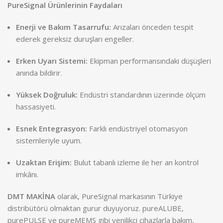
PureSignal Ürünlerinin Faydaları
Enerji ve Bakım Tasarrufu:
Arızaları önceden tespit
ederek gereksiz duruşları engeller.
Erken Uyarı Sistemi:
Ekipman performansındaki düşüşleri
anında bildirir.
Yüksek Doğruluk:
Endüstri standardının üzerinde ölçüm
hassasiyeti.
Esnek Entegrasyon:
Farklı endüstriyel otomasyon
sistemleriyle uyum.
Uzaktan Erişim:
Bulut tabanlı izleme ile her an kontrol
imkânı.
DMT MAKİNA
olarak, PureSignal markasının Türkiye
distribütörü olmaktan gurur duyuyoruz. pureALUBE,
purePULSE ve pureMEMS gibi yenilikçi cihazlarla bakım,