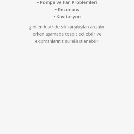
• Pompa ve Fan Problemleri
• Rezonans
• Kavitasyon
gibi endüstride sık karşılaşılan arızalar
erken aşamada tespit edilebilir ve
ekipmanlarınız sürekli izlenebilir.
Y
p
d
y
v