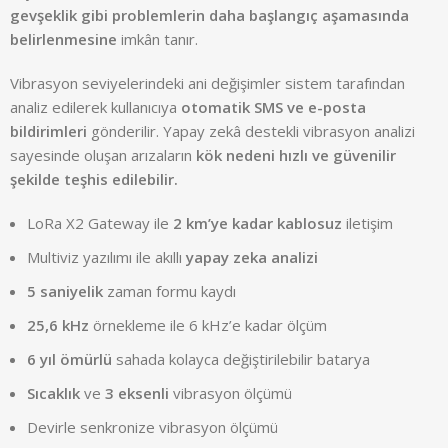
gevşeklik gibi problemlerin daha başlangıç aşamasında
belirlenmesine
imkân tanır.
Vibrasyon seviyelerindeki ani değişimler sistem tarafından
analiz edilerek kullanıcıya
otomatik SMS ve e-posta
bildirimleri
gönderilir. Yapay zekâ destekli vibrasyon analizi
sayesinde oluşan arızaların
kök nedeni hızlı ve güvenilir
şekilde teşhis edilebilir.
LoRa X2 Gateway ile
2 km’ye kadar kablosuz
iletişim
Multiviz yazılımı ile akıllı
yapay zeka analizi
5 saniyelik
zaman formu kaydı
25,6 kHz
örnekleme ile 6 kHz’e kadar ölçüm
6 yıl ömürlü
sahada kolayca değiştirilebilir batarya
Sıcaklık
ve
3 eksenli
vibrasyon ölçümü
Devirle senkronize vibrasyon ölçümü