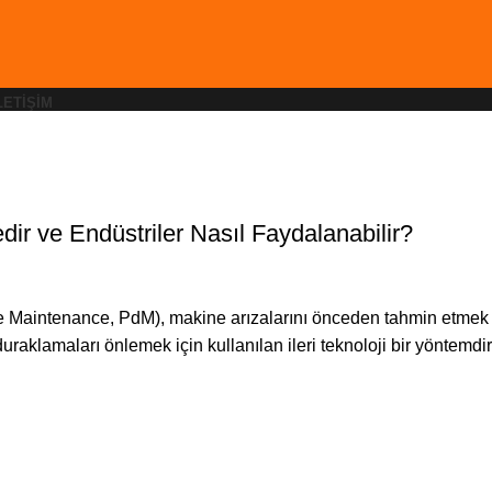
LETIŞIM
,
,
,
RASYON ANALIZI
LAZERLI HIZALAMA
TEMEL VIBRASYON ANALIZI
UZMAN 
ir ve Endüstriler Nasıl Faydalanabilir?
ve Maintenance, PdM), makine arızalarını önceden tahmin etmek
raklamaları önlemek için kullanılan ileri teknoloji bir yöntemdir