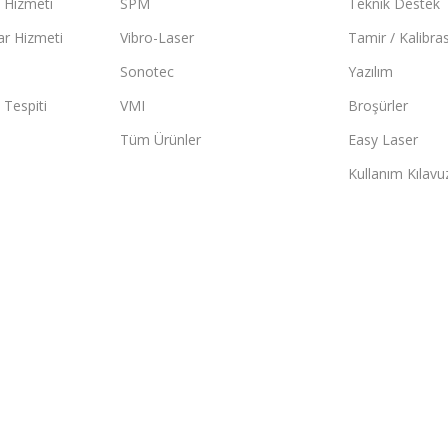
 Hizmeti
SPM
Teknik Destek
ar Hizmeti
Vibro-Laser
Tamir / Kalibra
Sonotec
Yazılım
 Tespiti
VMI
Broşürler
Tüm Ürünler
Easy Laser
Kullanım Kılavuz