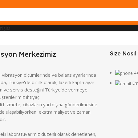
ETIŞIM
asyon Merkezimiz
Size Nasıl 
4
n vibrasyon ölçümlerinde ve balans ayarlarında
nda, Türkiye'de bir ilk olarak, lazerli kaplin ayar
Em
yon ve servis desteğini Türkiye'de vermeye
şterilerimiz ihtiyaç
li hizmete, cihazların yurtdışına gönderilmesine
de ulaşabiliyorken, ekstra maliyet ve zaman
dır.
ki laboratuvarımız düzenli olarak denetlenen,