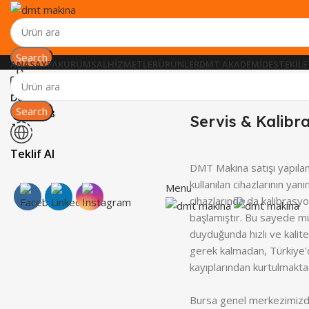
Search
ANASAYFA
KURUMSAL
HIZMETLER
ÜRÜNLER
DMT AKADEMI
DESTEK
İL
Destek
Search
444 8 368
Servis & Kalibr
Teklif Al
DMT Makina satışı yapıla
kullanılan cihazlarının yanı
Menu
cihazlarında da kalibras
başlamıştır. Bu sayede mü
duyduğunda hızlı ve kalite
gerek kalmadan, Türkiye'
kayıplarından kurtulmakta
Bursa genel merkezimizde