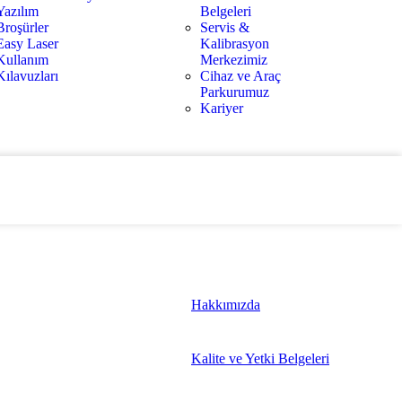
Yazılım
Belgeleri
Broşürler
Servis &
Easy Laser
Kalibrasyon
Kullanım
Merkezimiz
Kılavuzları
Cihaz ve Araç
Parkurumuz
Kariyer
Hakkımızda
Kalite ve Yetki Belgeleri