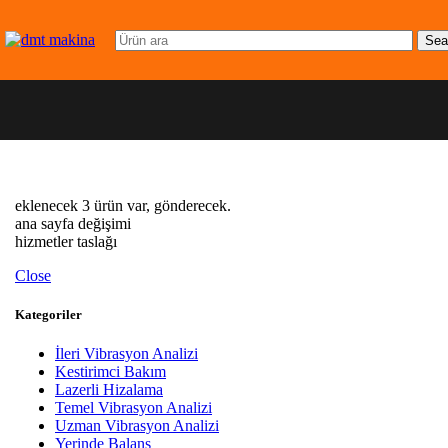
Kasnak Hizalama
VL Belt Alignment
Sea
KAYIŞ GERGİNLİK CİHAZI
Trummeter
Şim Setleri
360 Adetlik Şim Seti
SONOTEC
Akustik Kamera
eklenecek 3 ürün var, gönderecek.
Sonascreen ® 2
ana sayfa değişimi
Ultrasonik Ölçüm Cihazları
hizmetler taslağı
Sonaphone ® Pocket
Sonaphone 3
Close
Ultrasonik Vericiler
Sonaphone ® T & Sonosphere
Kategoriler
İleri Vibrasyon Analizi
VMI
Kestirimci Bakım
Lazerli Hizalama
Titreşimmetreler
Temel Vibrasyon Analizi
Viber X
Uzman Vibrasyon Analizi
Viber X4™
Yerinde Balans