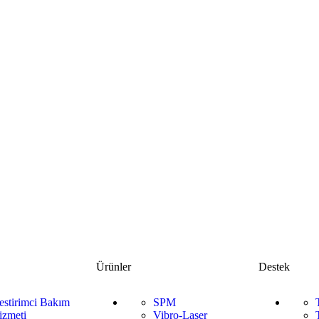
Ürünler
Destek
estirimci Bakım
SPM
izmeti
Vibro-Laser