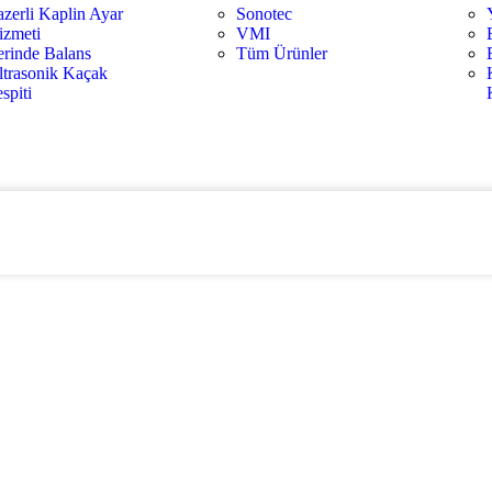
azerli Kaplin Ayar
Sonotec
izmeti
VMI
erinde Balans
Tüm Ürünler
ltrasonik Kaçak
spiti