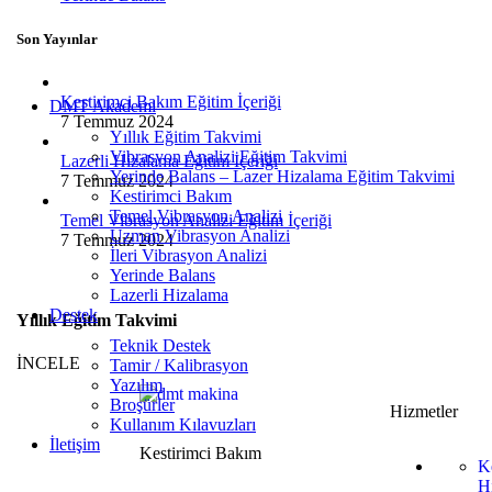
Vibrasyon Analizör Cihazları
Viber X5 MK III™
Son Yayınlar
Yerinde Balans
X – Balancer Plus
Kestirimci Bakım Eğitim İçeriği
DMT Akademi
7 Temmuz 2024
Yıllık Eğitim Takvimi
Vibrasyon Analizi Eğitim Takvimi
Lazerli Hizalama Eğitim İçeriği
Yerinde Balans – Lazer Hizalama Eğitim Takvimi
7 Temmuz 2024
Kestirimci Bakım
Temel Vibrasyon Analizi
Temel Vibrasyon Analizi Eğitim İçeriği
Uzman Vibrasyon Analizi
7 Temmuz 2024
İleri Vibrasyon Analizi
Yerinde Balans
Lazerli Hizalama
Destek
Yıllık Eğitim Takvimi
Teknik Destek
İNCELE
Tamir / Kalibrasyon
Yazılım
Broşürler
Hizmetler
Kullanım Kılavuzları
İletişim
Kestirimci Bakım
K
H