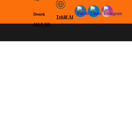
Destek
Teklif Al
444 8 368