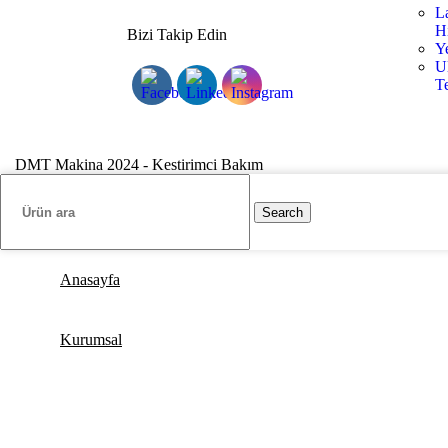
L
H
Bizi Takip Edin
Y
U
Te
DMT Makina 2024 - Kestirimci Bakım
Search
Anasayfa
Kurumsal