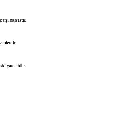
arşı hassastır.
emlerdir.
ki yaratabilir.