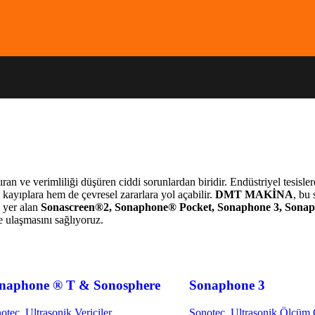
tıran ve verimliliği düşüren ciddi sorunlardan biridir. Endüstriyel tesisle
ayıplara hem de çevresel zararlara yol açabilir.
DMT MAKİNA
, bu
 yer alan
Sonascreen®2, Sonaphone® Pocket, Sonaphone 3, Sona
e ulaşmasını sağlıyoruz.
naphone ® T & Sonosphere
Sonaphone 3
otec
,
Ultrasonik Vericiler
Sonotec
,
Ultrasonik Ölçüm 