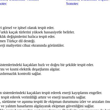
otec
Sonotec
 görsel ve işitsel olarak tespit eder.
arklı kaçak türlerini yüksek hassasiyetle belirler.
lık değişimlerini hızlıca tespit eder.
en Türkçe dil desteği.
erji maliyetini cihaz ekranında görüntüler.
stemlerindeki kaçakları hızlı ve doğru bir şekilde tespit eder.
nı ve kısmi elektrik deşarjlarını algılar.
ızdırmazlık kontrolü sağlar.
sistemlerindeki kaçakları tespit ederek enerji kayıplarını engeller.
 tespit ederek verimliliği artırır ve enerji tasarrufu sağlar.
sürtünme ve aşınma tespiti ile ekipman durumunu izler ve arızaları önc
ve yalıtım hasarlarını algılayarak ekipman güvenliğini sağlar.