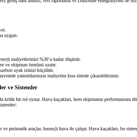
z geniş bant analizi, veri raporlama ve DataSuite entegrasyonu ile hızl
yet.
ına uygun.
enerji maliyetlerinizi %30’a kadar düşürür.
tırır ve ekipman ömrünü uzatır.
karbon ayak izinizi küçültür.
esinde yatırımlarınızın maliyetini kısa sürede çıkarabilirsiniz.
r ve Sistemler
da kritik bir rol oynar. Hava kaçakları, hem ekipmanın performansını düşü
sistemler:
r ve pnömatik araçlar, basınçlı hava ile çalışır. Hava kaçakları, bu sis