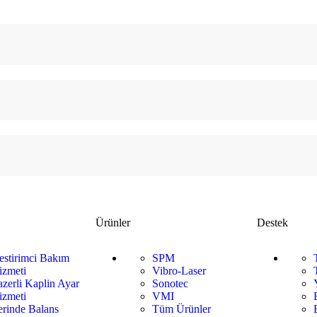
Ürünler
Destek
estirimci Bakım
SPM
izmeti
Vibro-Laser
azerli Kaplin Ayar
Sonotec
izmeti
VMI
erinde Balans
Tüm Ürünler