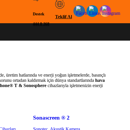
Destek
Teklif Al
444 8 368
rde, üretim hatlarında ve enerji yoğun işletmelerde, basınçlı
 sorunu ortadan kaldırmak için dünya standartlarında
hava
phone® T & Sonosphere
cihazlarıyla işletmenizin enerji
Sonascreen ® 2
Cihazları
Sonotec
,
Akustik Kamera