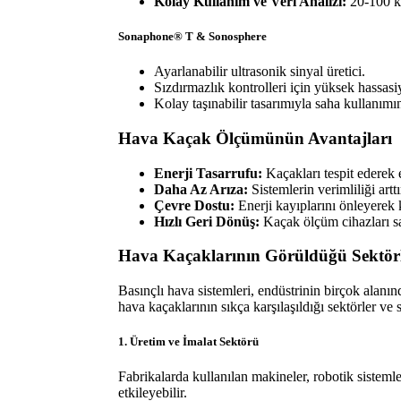
Kolay Kullanım ve Veri Analizi:
20-100 kH
Sonaphone® T & Sonosphere
Ayarlanabilir ultrasonik sinyal üretici.
Sızdırmazlık kontrolleri için yüksek hassasi
Kolay taşınabilir tasarımıyla saha kullanım
Hava Kaçak Ölçümünün Avantajları
Enerji Tasarrufu:
Kaçakları tespit ederek 
Daha Az Arıza:
Sistemlerin verimliliği art
Çevre Dostu:
Enerji kayıplarını önleyerek 
Hızlı Geri Dönüş:
Kaçak ölçüm cihazları say
Hava Kaçaklarının Görüldüğü Sektörle
Basınçlı hava sistemleri, endüstrinin birçok alanın
hava kaçaklarının sıkça karşılaşıldığı sektörler ve 
1. Üretim ve İmalat Sektörü
Fabrikalarda kullanılan makineler, robotik sistemle
etkileyebilir.